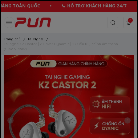
ÀNG TOÀN QUỐC • 📞 HỖ TRỢ KHÁCH HÀNG 24/7 • 
0
Trang chủ
/
Tai Nghe
/
Tai nghe KZ Castor | 2 Driver Dynamic | 16 Kiểu tùy chỉnh âm thanh
(Sliver/Black)