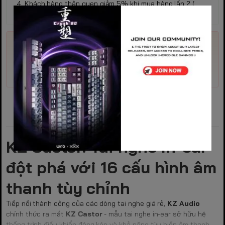
4. Khách hàng thân quen giảm 5% khi mua hàng lần 2 (
Không áp dụng các khuyến mại trên )
Mã giảm giá
Nhập
Trải
Dân
PROGEAR
môn
nghiệm
chơi
Đặc điểm nổi bật
KZ Castor: Tai nghe In-ear
đột phá với 16 cấu hình âm
thanh tùy chỉnh
Tiếp nối thành công của các dòng tai nghe giá rẻ,
KZ Audio
chính thức ra mắt
KZ Castor
- mẫu tai nghe in-ear sở hữu hệ
thống trình điều khiển động kép và khả năng tùy biến âm thanh