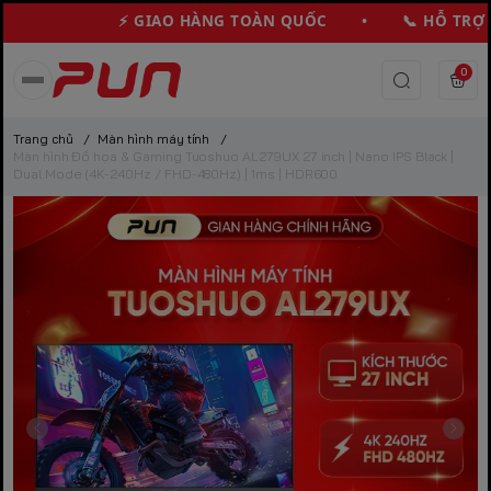
⚡ GIAO HÀNG TOÀN QUỐC • 📞 HỖ TRỢ KH
0
Trang chủ
/
Màn hình máy tính
/
Màn hình Đồ họa & Gaming Tuoshuo AL279UX 27 inch | Nano IPS Black |
Dual Mode (4K-240Hz / FHD-480Hz) | 1ms | HDR600