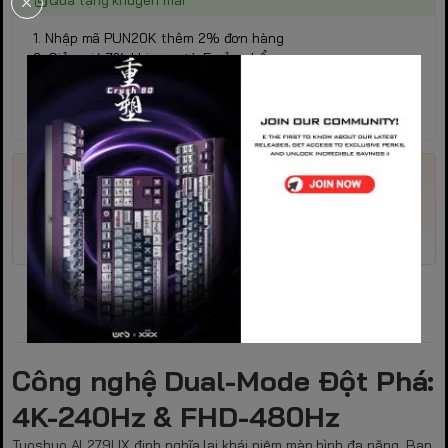
Quà tặng khuyến mãi
1. Nhập mã PUN20K thêm 2% đơn hàng
2. Giảm giá 7% khi mua từ 5 sản phẩm
3. Giảm giá 10% khi mua từ 10 sản phẩm
4. Khách hàng thân quen giảm 5% khi mua hàng lần 2 (
Không áp dụng các khuyến mại trên )
Mã giảm giá
Nhập
Trải
Dân
PROGEAR
môn
nghiệm
chơi
Đặc điểm nổi bật
Công nghệ Dual-Mode Đột Phá:
4K-240Hz & FHD-480Hz
Tuoshuo AL279UX định nghĩa lại khái niệm màn hình đa năng. Bạn