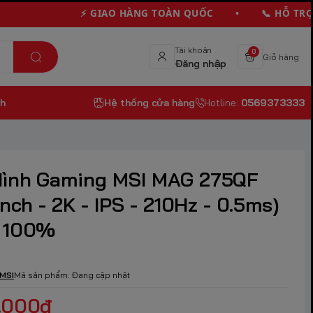
⚡ GIAO HÀNG TOÀN QUỐC • 📞 HỖ TRỢ KHÁ
Tài khoản
0
Giỏ hàng
Đăng nhập
nh
Hệ thống cửa hàng
Hotline:
0569373333
ình Gaming MSI MAG 275QF
inch - 2K - IPS - 210Hz - 0.5ms)
 100%
MSI
Mã sản phẩm:
Đang cập nhật
.000₫