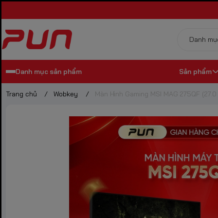
Danh mục sản phẩm
Sản phẩm
Trang chủ
/
Wobkey
/
Màn Hình Gaming MSI MAG 275QF (27.0 i
Giới thiệu