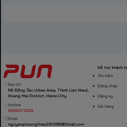
liền mà không lo mỏi mắt.
Thiết kế hiện đại:
Viền siêu mỏng (Narrow Bezel) tối ưu không g
đa màn hình.
3. Bảng thông số kỹ thu
Đặc điểm
Thông số chi tiết
Kích thước
27 inch
Độ phân giải
2K WQHD (2560 x 1440)
Tần số quét
210Hz
Tấm nền
Rapid IPS
Thời gian phản hồi
0.5ms (GtG)
Hỗ trợ khách h
Độ sáng
400 nits
Tìm kiếm
Cổng kết nối
2 x HDMI 2.0, 1 x DisplayPort 1.4, Jack 3.5
Địa chỉ
Đăng nhập
Bảo hành
12 tháng tại Shop
N6 Đồng Tàu Urban Area, Thinh Liet Ward,
Hoang Mai District, Hanoi City.
Đăng ký
Hotline
Giỏ hàng
0569373333
Email
nguyenphuongthao291098@Gmail.com