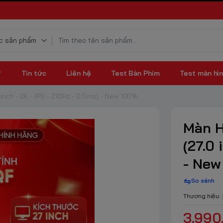
Tin tức
Liên hệ
Test Bàn Phím
Test màn hì
nch - 2K - IPS - 210Hz - 0.5ms) - New 100%
Màn H
(27.0 
- New
So sánh
Thương hiệu:
3.990