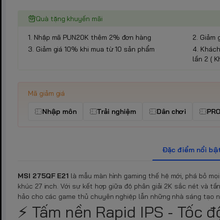
Quà tặng khuyến mãi
1. Nhập mã PUN20K thêm 2% đơn hàng
2. Giảm 
3. Giảm giá 10% khi mua từ 10 sản phẩm
4. Khác
lần 2 ( 
Mã giảm giá
Nhập môn
Trải nghiệm
Dân chơi
PR
Đặc điểm nổi bậ
MSI 275QF E21
là mẫu màn hình gaming thế hệ mới, phá bỏ mọi 
khúc 27 inch. Với sự kết hợp giữa độ phân giải 2K sắc nét và tầ
hảo cho các game thủ chuyên nghiệp lẫn những nhà sáng tạo n
⚡ Tấm nền Rapid IPS - Tốc đ