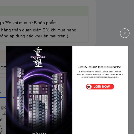
giá 7% khi mua từ 5 sản phẩm
h hàng thân quen giảm 5% khi mua hàng
Không áp dụng các khuyến mại trên )
OGEAR
t
giới hạn về tốc độ và hình ảnh trong phân
n số quét lên tới 210Hz, đây là lựa chọn hoàn
ội dung bán chuyên.
ộ phản hồi 0.5ms