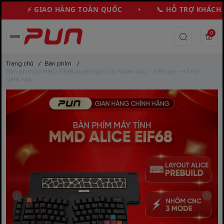
⚡ GIAO HÀNG TOÀN QUỐC • 📞 HỖ TRỢ KHÁCH H
0
Trang chủ
/
Bàn phím
/
Bàn phím cơ MMD EIF68 Alice Ergo | Vỏ Nhôm CNC - 3 Mode - Hỗ trợ
QMK/VIA