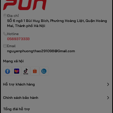
Switch
Princess Switch Ultra Linear 45gf
Pin
8000mAh
Hệ điều hành
Windows, MacOS, Linux (Hỗ trợ QMK/VIA)
Địa chỉ
Phụ kiện đi kèm
Kê tay Acrylic, Cáp, Receiver, Switch Puller
SỐ 6 ngõ 1 Bùi Huy Bích, Phường Hoàng Liệt, Quận Hoàng
Mai, Thành phố Hà Nội
Hotline
0569373333
Email
nguyenphuongthao291098@Gmail.com
Mạng xã hội
Hỗ trợ khách hàng
Chính sách bảo hành
Tổng đài hỗ trợ