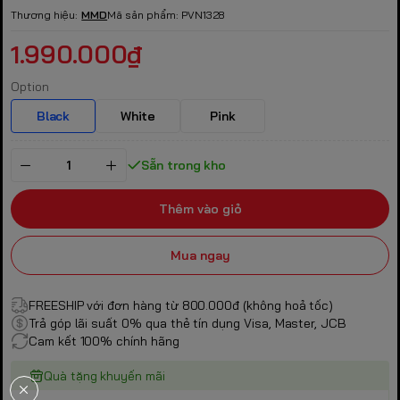
Thương hiệu:
MMD
Mã sản phẩm:
PVN1328
1.990.000₫
Option
Black
White
Pink
Sẵn trong kho
Thêm vào giỏ
Mua ngay
FREESHIP với đơn hàng từ 800.000đ (không hoả tốc)
Trả góp lãi suất 0% qua thẻ tín dụng Visa, Master, JCB
Cam kết 100% chính hãng
Quà tặng khuyến mãi