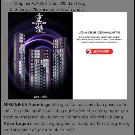
1. Nhập mã PUN20K thêm 2% đơn hàng
2. Giảm giá 7% khi mua từ 5 sản phẩm
3. Giảm giá 10% khi mua từ 10 sản phẩm
4. Khách hàng thân quen giảm 5% khi mua hàng lần 2 (
Không áp dụng các khuyến mại trên )
Mã giảm giá
Nhập
Trải
Dân
PROGEAR
môn
nghiệm
chơi
Đặc điểm nổi bật
MMD EIF68 Alice Ergo
không chỉ là một chiếc bàn phím, đó là
một tác phẩm nghệ thuật công nghệ dành cho những người yêu
thích sự thoải mái và vẻ đẹp cơ khí tinh xảo. Với thiết kế dạng
Alice Layout
, bàn phím giúp giảm tối đa áp lực lên cổ tay, mang
lại trải nghiệm gõ phím tự nhiên nhất.